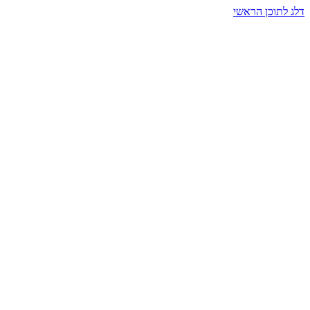
דלג לתוכן הראשי
בית הרמזים · מסעות תודעה
שעה אחת שמאטה הכול. בתוך כיפה של אור וצליל, הנפש נזכרת.