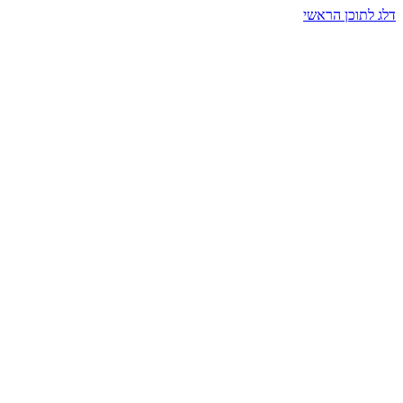
דלג לתוכן הראשי
בית הרמזים · מסעות תודעה
שעה אחת שמאטה הכול. בתוך כיפה של אור וצליל, הנפש נזכרת.