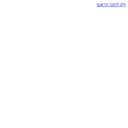
דלג לתוכן הראשי
בית הרמזים · מסעות תודעה
שעה אחת שמאטה הכול. בתוך כיפה של אור וצליל, הנפש נזכרת.