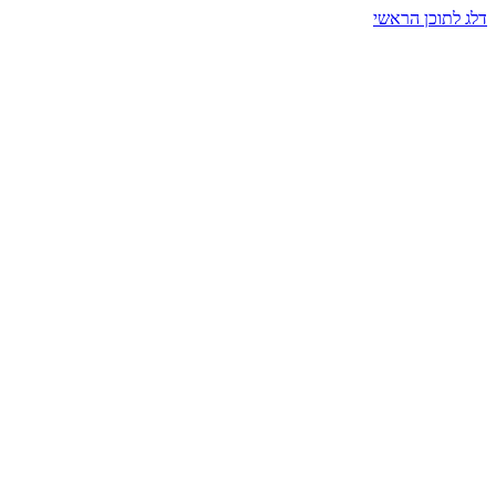
דלג לתוכן הראשי
בית הרמזים · מסעות תודעה
שעה אחת שמאטה הכול. בתוך כיפה של אור וצליל, הנפש נזכרת.