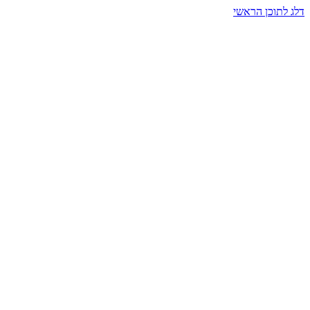
דלג לתוכן הראשי
בית הרמזים · מסעות תודעה
שעה אחת שמאטה הכול. בתוך כיפה של אור וצליל, הנפש נזכרת.