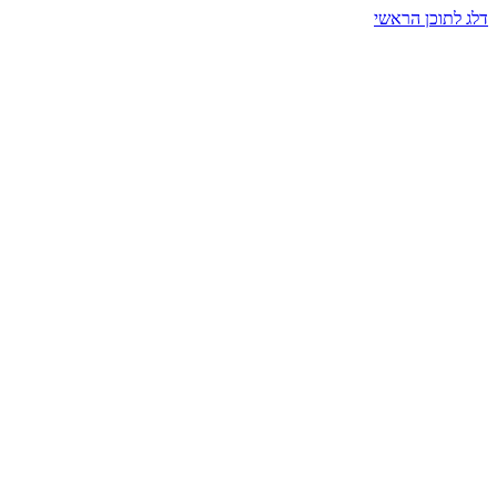
דלג לתוכן הראשי
בית הרמזים · מסעות תודעה
שעה אחת שמאטה הכול. בתוך כיפה של אור וצליל, הנפש נזכרת.