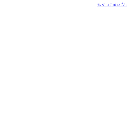
דלג לתוכן הראשי
בית הרמזים · מסעות תודעה
שעה אחת שמאטה הכול. בתוך כיפה של אור וצליל, הנפש נזכרת.