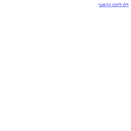
דלג לתוכן הראשי
בית הרמזים · מסעות תודעה
שעה אחת שמאטה הכול. בתוך כיפה של אור וצליל, הנפש נזכרת.