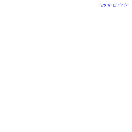
דלג לתוכן הראשי
בית הרמזים · מסעות תודעה
שעה אחת שמאטה הכול. בתוך כיפה של אור וצליל, הנפש נזכרת.