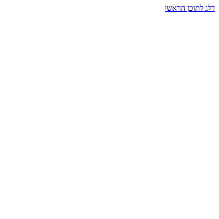
דלג לתוכן הראשי
בית הרמזים · מסעות תודעה
שעה אחת שמאטה הכול. בתוך כיפה של אור וצליל, הנפש נזכרת.