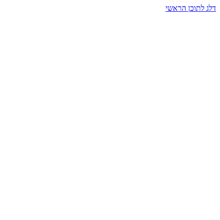
דלג לתוכן הראשי
בית הרמזים · מסעות תודעה
שעה אחת שמאטה הכול. בתוך כיפה של אור וצליל, הנפש נזכרת.