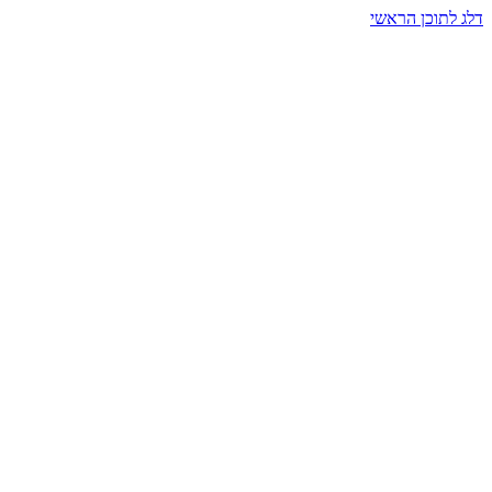
דלג לתוכן הראשי
בית הרמזים · מסעות תודעה
שעה אחת שמאטה הכול. בתוך כיפה של אור וצליל, הנפש נזכרת.