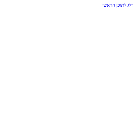
דלג לתוכן הראשי
בית הרמזים · מסעות תודעה
שעה אחת שמאטה הכול. בתוך כיפה של אור וצליל, הנפש נזכרת.