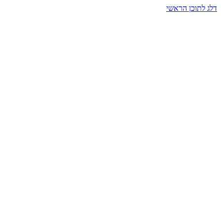
דלג לתוכן הראשי
בית הרמזים · מסעות תודעה
שעה אחת שמאטה הכול. בתוך כיפה של אור וצליל, הנפש נזכרת.