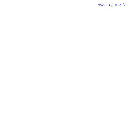
דלג לתוכן הראשי
בית הרמזים · מסעות תודעה
שעה אחת שמאטה הכול. בתוך כיפה של אור וצליל, הנפש נזכרת.