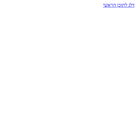
דלג לתוכן הראשי
בית הרמזים · מסעות תודעה
שעה אחת שמאטה הכול. בתוך כיפה של אור וצליל, הנפש נזכרת.