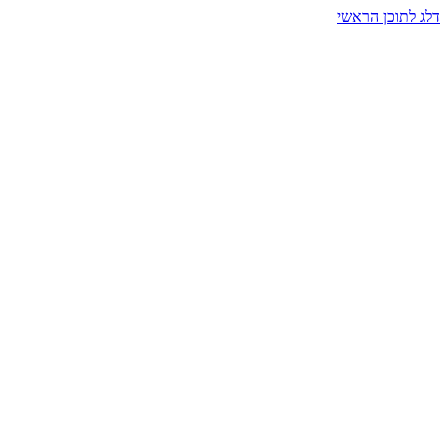
דלג לתוכן הראשי
בית הרמזים · מסעות תודעה
שעה אחת שמאטה הכול. בתוך כיפה של אור וצליל, הנפש נזכרת.