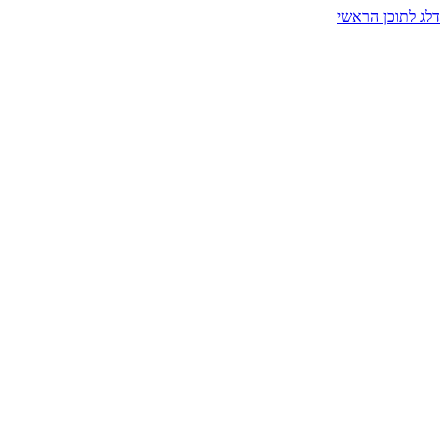
דלג לתוכן הראשי
בית הרמזים · מסעות תודעה
שעה אחת שמאטה הכול. בתוך כיפה של אור וצליל, הנפש נזכרת.