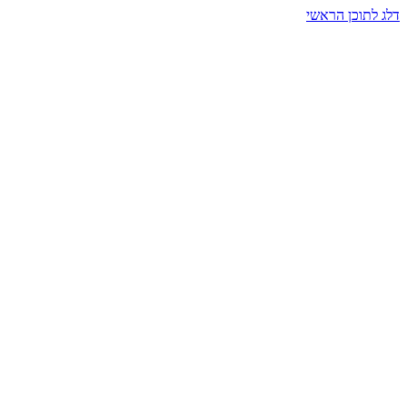
דלג לתוכן הראשי
בית הרמזים · מסעות תודעה
שעה אחת שמאטה הכול. בתוך כיפה של אור וצליל, הנפש נזכרת.