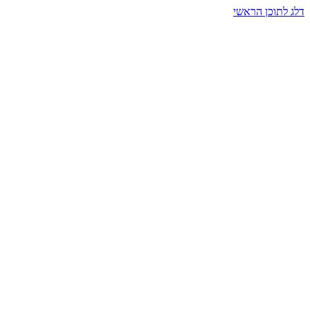
דלג לתוכן הראשי
בית הרמזים · מסעות תודעה
שעה אחת שמאטה הכול. בתוך כיפה של אור וצליל, הנפש נזכרת.