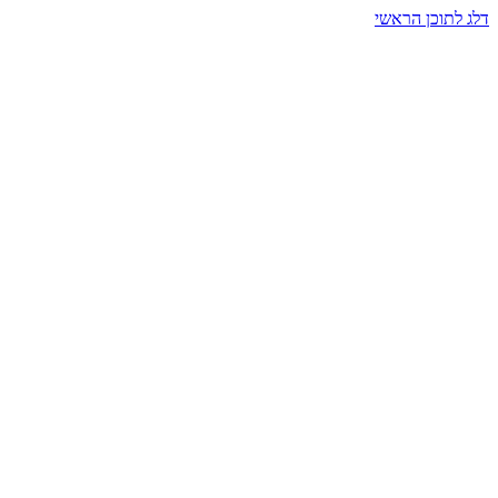
דלג לתוכן הראשי
בית הרמזים · מסעות תודעה
שעה אחת שמאטה הכול. בתוך כיפה של אור וצליל, הנפש נזכרת.