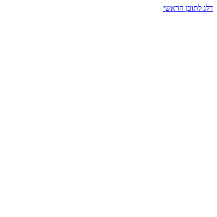
דלג לתוכן הראשי
בית הרמזים · מסעות תודעה
שעה אחת שמאטה הכול. בתוך כיפה של אור וצליל, הנפש נזכרת.