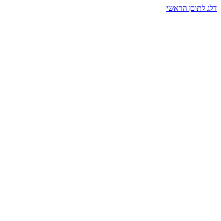
דלג לתוכן הראשי
בית הרמזים · מסעות תודעה
שעה אחת שמאטה הכול. בתוך כיפה של אור וצליל, הנפש נזכרת.