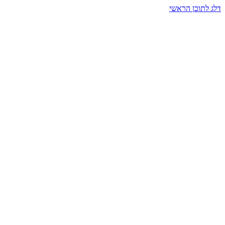
דלג לתוכן הראשי
בית הרמזים · מסעות תודעה
שעה אחת שמאטה הכול. בתוך כיפה של אור וצליל, הנפש נזכרת.